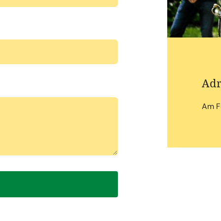
Adr
Am F